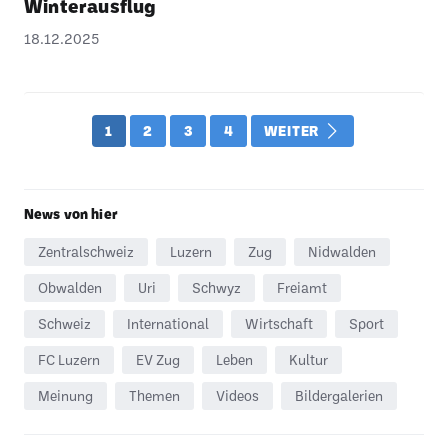
Winter­aus­flug
18.12.2025
1
2
3
4
WEITER
News von hier
Zentralschweiz
Luzern
Zug
Nidwalden
Obwalden
Uri
Schwyz
Freiamt
Schweiz
International
Wirtschaft
Sport
FC Luzern
EV Zug
Leben
Kultur
Meinung
Themen
Videos
Bildergalerien