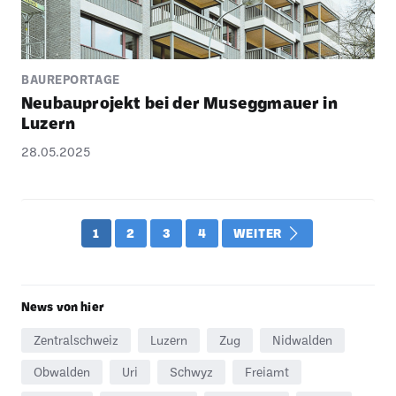
BAUREPORTAGE
Neubau­pro­jekt bei der Musegg­mauer in
Luzern
28.05.2025
1
2
3
4
WEITER
News von hier
Zentralschweiz
Luzern
Zug
Nidwalden
Obwalden
Uri
Schwyz
Freiamt