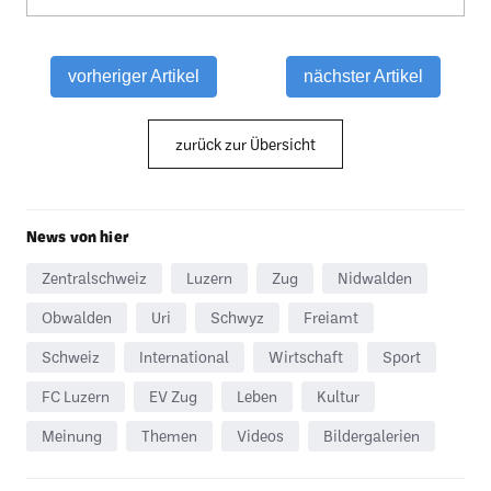
vorheriger Artikel
nächster Artikel
zurück zur Übersicht
News von hier
Zentralschweiz
Luzern
Zug
Nidwalden
Obwalden
Uri
Schwyz
Freiamt
Schweiz
International
Wirtschaft
Sport
FC Luzern
EV Zug
Leben
Kultur
Meinung
Themen
Videos
Bildergalerien